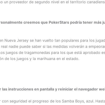
un proveedor de segundo nivel en el territorio canadiens
ersonalmente creemos que PokerStars podría tener más j
n Nueva Jersey se han vuelto tan populares para los jugado
ro real nadie puede saber si las medidas volverán a empeor
n. Los juegos de tragamonedas para los que está aprobado 
ón de los juegos y la marihuana en el estado.
 las instrucciones en pantalla y reiniciar el navegador we
 con seguridad el progreso de los Samba Boys, azul. Hasta 1