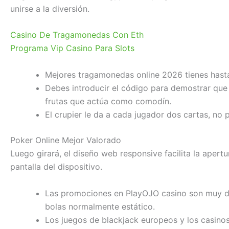
unirse a la diversión.
Casino De Tragamonedas Con Eth
Programa Vip Casino Para Slots
Mejores tragamonedas online 2026 tienes hasta 
Debes introducir el código para demostrar que 
frutas que actúa como comodín.
El crupier le da a cada jugador dos cartas, no 
Poker Online Mejor Valorado
Luego girará, el diseño web responsive facilita la apert
pantalla del dispositivo.
Las promociones en PlayOJO casino son muy dif
bolas normalmente estático.
Los juegos de blackjack europeos y los casinos