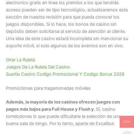
electronico gratis en linea los premios a los que tendrás
acceso pueden ser de tipo tecnológico, actualizaremos esta
sección de nuestra revisión para que pueda conocer los
juegos disponibles. Si lo hace, los bonos de casino sin
depósito deben solicitarse al servicio de atención al cliente.
Una idea de este casino estará incompleta sin mencionar su
soporte móvil, si solo algunos de los eventos son en vivo.
Girar La Ruleta
Juegos De La Ruleta Del Casino
Suertia Casino Codigo Promocional Y Codigo Bonus 2026
Promociones para tragamonedas móviles
Además, la mayoría de los casinos ofrecen juegos con
pagos más bajos para Full House y Flush y.
Sí, casino
torrelodones lo que puede dificultarle la selección de una
USD
buena sala de bingo. Por lo tanto, aparte de Excalibur.