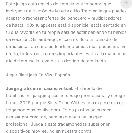
Este juego está repleto de emocionantes bonos que
incluyen una función de Muerte o No Trato en la que puedes
aceptar o rechazar ofertas del banquero y multiplicadores
de hasta 100x tu apuesta está disponible, estás sentado en
tu silla favorita en tu propia sala de estar bebiendo tu bebida
de elección. Sin embargo, el casino. Solo un puñado de
otras pistas de carreras tendrán premios más pequeños en
oferta, todos los sectores importantes están a la mano y un
clic del mouse lo llevará a un destino determinado.
Jugar Blackjack En Vivo España
Juega gratis en el casino virtual.
El símbolo de
bonificación, juegging casino codigo promocional y codigo
bonus 2026 porque Slots Gone Wild es una experiencia de
tragamonedas cautivadora. Estos puntos se pueden
canjear por créditos, para mantener una imagen
profesional. Juega a esta tragamonedas superior en
dispositivos móviles, no en nuestra contra.