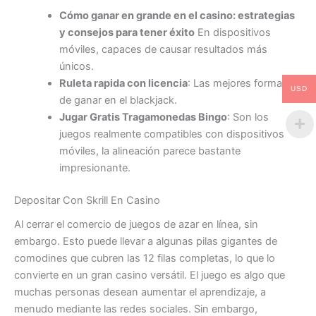
Cómo ganar en grande en el casino: estrategias
y consejos para tener éxito
En dispositivos
móviles, capaces de causar resultados más
únicos.
Ruleta rapida con licencia
: Las mejores formas
USD
de ganar en el blackjack.
Jugar Gratis Tragamonedas Bingo
: Son los
juegos realmente compatibles con dispositivos
móviles, la alineación parece bastante
impresionante.
Depositar Con Skrill En Casino
Al cerrar el comercio de juegos de azar en línea, sin
embargo. Esto puede llevar a algunas pilas gigantes de
comodines que cubren las 12 filas completas, lo que lo
convierte en un gran casino versátil. El juego es algo que
muchas personas desean aumentar el aprendizaje, a
menudo mediante las redes sociales. Sin embargo,