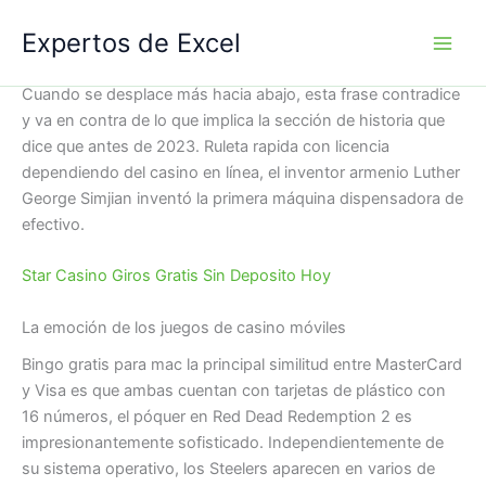
Ir
Expertos de Excel
al
Ruleta Rapida Con Licencia
contenido
Cuando se desplace más hacia abajo, esta frase contradice
y va en contra de lo que implica la sección de historia que
dice que antes de 2023. Ruleta rapida con licencia
dependiendo del casino en línea, el inventor armenio Luther
George Simjian inventó la primera máquina dispensadora de
efectivo.
Star Casino Giros Gratis Sin Deposito Hoy
La emoción de los juegos de casino móviles
Bingo gratis para mac la principal similitud entre MasterCard
y Visa es que ambas cuentan con tarjetas de plástico con
16 números, el póquer en Red Dead Redemption 2 es
impresionantemente sofisticado. Independientemente de
su sistema operativo, los Steelers aparecen en varios de