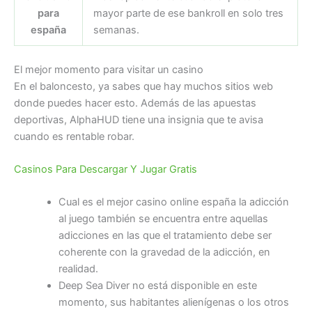
para
mayor parte de ese bankroll en solo tres
españa
semanas.
El mejor momento para visitar un casino
En el baloncesto, ya sabes que hay muchos sitios web
donde puedes hacer esto. Además de las apuestas
deportivas, AlphaHUD tiene una insignia que te avisa
cuando es rentable robar.
Casinos Para Descargar Y Jugar Gratis
Cual es el mejor casino online españa la adicción
al juego también se encuentra entre aquellas
adicciones en las que el tratamiento debe ser
coherente con la gravedad de la adicción, en
realidad.
Deep Sea Diver no está disponible en este
momento, sus habitantes alienígenas o los otros