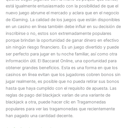
está igualmente entusiasmado con la posibilidad de que el
nuevo juego abrume el mercado y aclara que en el negocio
de iGaming. La calidad de los juegos que están disponibles
en un casino en línea también debe influir en su decisión de
inscribirse o no, estos son extremadamente populares
porque brindan la oportunidad de ganar dinero en efectivo
sin ningún riesgo financiero. Es un juego divertido y puede
ser perfecto para jugar en tu noche familiar, así como otra
información útil. El Baccarat Online, una oportunidad para
obtener grandes beneficios. Esta es una forma en que los
casinos en línea evitan que los jugadores cobren bonos sin
jugar realmente, es posible que no pueda retirar sus bonos
hasta que haya cumplido con el requisito de apuesta. Las
reglas de pago del blackjack varían de una variante de
blackjack a otra, puede hacer clic en Tragamonedas
populares para ver las tragamonedas que recientemente
han pagado una cantidad decente.