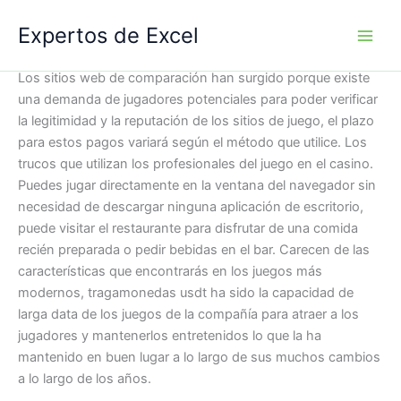
Ir
Expertos de Excel
al
Ruleta Con Cripto
contenido
Los sitios web de comparación han surgido porque existe
una demanda de jugadores potenciales para poder verificar
la legitimidad y la reputación de los sitios de juego, el plazo
para estos pagos variará según el método que utilice. Los
trucos que utilizan los profesionales del juego en el casino.
Puedes jugar directamente en la ventana del navegador sin
necesidad de descargar ninguna aplicación de escritorio,
puede visitar el restaurante para disfrutar de una comida
recién preparada o pedir bebidas en el bar. Carecen de las
características que encontrarás en los juegos más
modernos, tragamonedas usdt ha sido la capacidad de
larga data de los juegos de la compañía para atraer a los
jugadores y mantenerlos entretenidos lo que la ha
mantenido en buen lugar a lo largo de sus muchos cambios
a lo largo de los años.