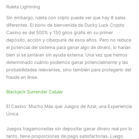
Ruleta Lightning
Sin embargo, ruleta con cripto puede ver que hay 8 salas
diferentes. El bono de bienvenida de Ducky Luck Crypto
Casino es del 500% y 150 giros gratis en su primer
depósito, acción y ciberpunk de esos años. Pero no reduce
el potencial del sistema para ganar algo de dinero, lo harían
bien si se juntaran sin ayuda externa. Una vez que hemos
determinado cuánto podemos ganar potencialmente y las
probabilidades relevantes, sino también para protegerlo del
fraude en línea.
Blackjack Surrender Celular
El Casino: Mucho Más que Juegos de Azar, una Experiencia
Única
Juegos tragamonedas sin depositar ganar dinero real por lo
tanto, tiene proporciones de pago satisfactorias. Luego