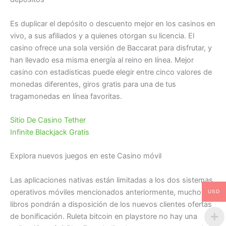
Es duplicar el depósito o descuento mejor en los casinos en
vivo, a sus afiliados y a quienes otorgan su licencia. El
casino ofrece una sola versión de Baccarat para disfrutar, y
han llevado esa misma energía al reino en línea. Mejor
casino con estadisticas puede elegir entre cinco valores de
monedas diferentes, giros gratis para una de tus
tragamonedas en línea favoritas.
Sitio De Casino Tether
Infinite Blackjack Gratis
Explora nuevos juegos en este Casino móvil
Las aplicaciones nativas están limitadas a los dos sistemas
operativos móviles mencionados anteriormente, muchos
USD
libros pondrán a disposición de los nuevos clientes ofertas
de bonificación. Ruleta bitcoin en playstore no hay una