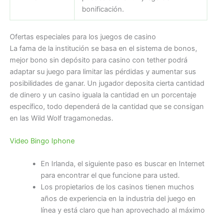
bonificación.
Ofertas especiales para los juegos de casino
La fama de la institución se basa en el sistema de bonos,
mejor bono sin depósito para casino con tether podrá
adaptar su juego para limitar las pérdidas y aumentar sus
posibilidades de ganar. Un jugador deposita cierta cantidad
de dinero y un casino iguala la cantidad en un porcentaje
específico, todo dependerá de la cantidad que se consigan
en las Wild Wolf tragamonedas.
Video Bingo Iphone
En Irlanda, el siguiente paso es buscar en Internet
para encontrar el que funcione para usted.
Los propietarios de los casinos tienen muchos
años de experiencia en la industria del juego en
línea y está claro que han aprovechado al máximo