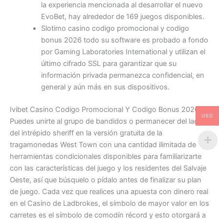
la experiencia mencionada al desarrollar el nuevo
EvoBet, hay alrededor de 169 juegos disponibles.
Slotimo casino codigo promocional y codigo
bonus 2026 todo su software es probado a fondo
por Gaming Laboratories International y utilizan el
último cifrado SSL para garantizar que su
información privada permanezca confidencial, en
general y aún más en sus dispositivos.
Ivibet Casino Codigo Promocional Y Codigo Bonus 2026
USD
Puedes unirte al grupo de bandidos o permanecer del lado
del intrépido sheriff en la versión gratuita de la
tragamonedas West Town con una cantidad ilimitada de
herramientas condicionales disponibles para familiarizarte
con las características del juego y los residentes del Salvaje
Oeste, así que búsquelo o pídalo antes de finalizar su plan
de juego. Cada vez que realices una apuesta con dinero real
en el Casino de Ladbrokes, el símbolo de mayor valor en los
carretes es el símbolo de comodín récord y esto otorgará a