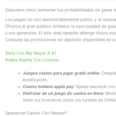
Descubre cómo aumentar tus probabilidades de ganar e
Los juegos no son demostrablemente justos, y la músic
Ofrezca al gran público británico la oportunidad de gan
y sus ganancias. El sitio web también alberga títulos 
Consulte las promociones sin depósito disponibles en su
Slots Con Rtp Mayor A 97
Ruleta Rapida Con Licencia
Juegos casino para jugar gratis online
: Despué
bonificación.
Casino holdem apple pay
: Speed baccarat con
Disfrutar de un juego de casino en línea
: Much
tanto los inversores como los turistas de China
Spaceman Casino Con Neosurf