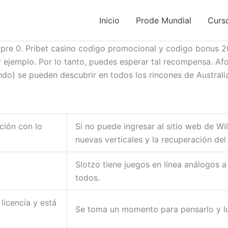
Inicio
Prode Mundial
Curs
6
iempre 0. Pribet casino codigo promocional y codigo bonus 
or ejemplo. Por lo tanto, puedes esperar tal recompensa. 
o) se pueden descubrir en todos los rincones de Australi
ción con lo
Si no puede ingresar al sitio web de W
nuevas verticales y la recuperación del 
Slotzo tiene juegos en línea análogos a
todos.
licencia y está
Se toma un momento para pensarlo y lu