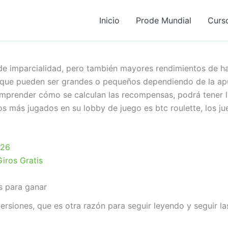
Inicio
Prode Mundial
Curs
de imparcialidad, pero también mayores rendimientos de ha
 que pueden ser grandes o pequeños dependiendo de la apu
omprender cómo se calculan las recompensas, podrá tener l
s más jugados en su lobby de juego es btc roulette, los j
026
iros Gratis
s para ganar
siones, que es otra razón para seguir leyendo y seguir las