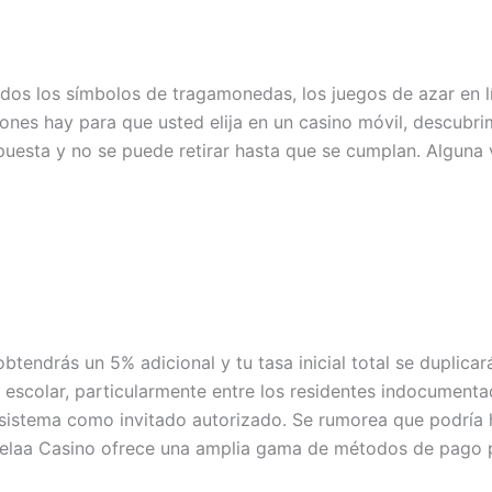
odos los símbolos de tragamonedas, los juegos de azar en
opciones hay para que usted elija en un casino móvil, descu
apuesta y no se puede retirar hasta que se cumplan. Alguna
obtendrás un 5% adicional y tu tasa inicial total se dupli
a escolar, particularmente entre los residentes indocumenta
 sistema como invitado autorizado. Se rumorea que podría 
 pelaa Casino ofrece una amplia gama de métodos de pago 