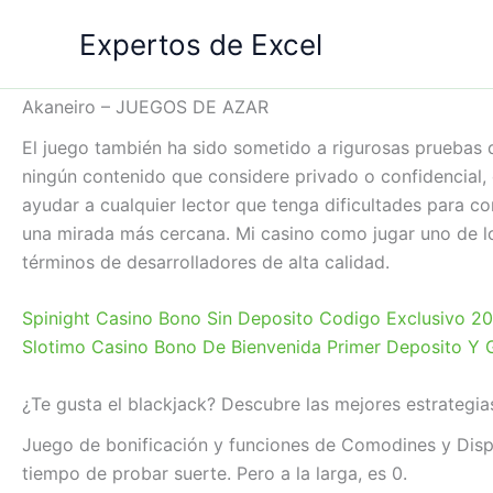
Ir
Expertos de Excel
al
Numeros Rojos De La Ruleta
contenido
Akaneiro – JUEGOS DE AZAR
El juego también ha sido sometido a rigurosas pruebas 
ningún contenido que considere privado o confidencial,
ayudar a cualquier lector que tenga dificultades para c
una mirada más cercana. Mi casino como jugar uno de lo
términos de desarrolladores de alta calidad.
Spinight Casino Bono Sin Deposito Codigo Exclusivo 2
Slotimo Casino Bono De Bienvenida Primer Deposito Y G
¿Te gusta el blackjack? Descubre las mejores estrategia
Juego de bonificación y funciones de Comodines y Disper
tiempo de probar suerte. Pero a la larga, es 0.