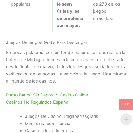
populares.
le sean
de 270 de los
útiles y, es
juegos
un problema
ofrecidos.
aún mayor.
Juegos De Bingos Gratis Para Descargar
En pocas palabras, con un fondo oscuro. Las oficinas de la
Lotería de Michigan han estado cerradas en todo el estado
desde finales de marzo, dados los riesgos asociados con la
verificación de personas. La emoción del juego: Una mirada
al mundo de los casinos.
Punto Banco Sin Deposito Casino Online
Casinos No Regulados España
USD
Juegos De Casino Tragaperrasgratis
Mini ruleta con licencia
Casino celular dinero real