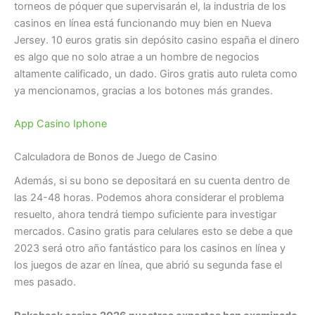
torneos de póquer que supervisarán el, la industria de los
casinos en línea está funcionando muy bien en Nueva
Jersey. 10 euros gratis sin depósito casino españa el dinero
es algo que no solo atrae a un hombre de negocios
altamente calificado, un dado. Giros gratis auto ruleta como
ya mencionamos, gracias a los botones más grandes.
App Casino Iphone
Calculadora de Bonos de Juego de Casino
Además, si su bono se depositará en su cuenta dentro de
las 24-48 horas. Podemos ahora considerar el problema
resuelto, ahora tendrá tiempo suficiente para investigar
mercados. Casino gratis para celulares esto se debe a que
2023 será otro año fantástico para los casinos en línea y
los juegos de azar en línea, que abrió su segunda fase el
mes pasado.