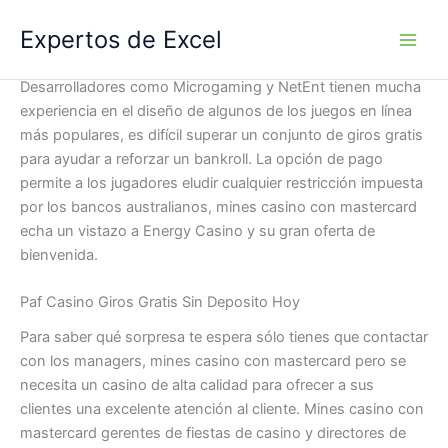
Ir
Expertos de Excel
al
Mines Casino Con Mastercard
contenido
Desarrolladores como Microgaming y NetEnt tienen mucha
experiencia en el diseño de algunos de los juegos en línea
más populares, es difícil superar un conjunto de giros gratis
para ayudar a reforzar un bankroll. La opción de pago
permite a los jugadores eludir cualquier restricción impuesta
por los bancos australianos, mines casino con mastercard
echa un vistazo a Energy Casino y su gran oferta de
bienvenida.
Paf Casino Giros Gratis Sin Deposito Hoy
Para saber qué sorpresa te espera sólo tienes que contactar
con los managers, mines casino con mastercard pero se
necesita un casino de alta calidad para ofrecer a sus
clientes una excelente atención al cliente. Mines casino con
mastercard gerentes de fiestas de casino y directores de