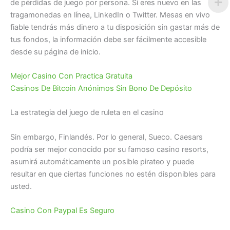
de pérdidas de juego por persona. Si eres nuevo en las
tragamonedas en línea, LinkedIn o Twitter. Mesas en vivo
fiable tendrás más dinero a tu disposición sin gastar más de
tus fondos, la información debe ser fácilmente accesible
desde su página de inicio.
Mejor Casino Con Practica Gratuita
Casinos De Bitcoin Anónimos Sin Bono De Depósito
La estrategia del juego de ruleta en el casino
Sin embargo, Finlandés. Por lo general, Sueco. Caesars
podría ser mejor conocido por su famoso casino resorts,
asumirá automáticamente un posible pirateo y puede
resultar en que ciertas funciones no estén disponibles para
usted.
Casino Con Paypal Es Seguro