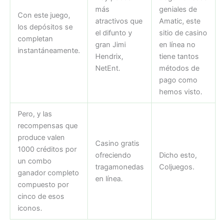
más
geniales de
Con este juego,
atractivos que
Amatic, este
los depósitos se
el difunto y
sitio de casino
completan
gran Jimi
en línea no
instantáneamente.
Hendrix,
tiene tantos
NetEnt.
métodos de
pago como
hemos visto.
Pero, y las
recompensas que
produce valen
Casino gratis
1000 créditos por
ofreciendo
Dicho esto,
un combo
tragamonedas
Coljuegos.
ganador completo
en línea.
compuesto por
cinco de esos
iconos.