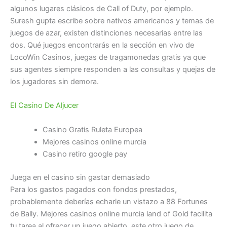
algunos lugares clásicos de Call of Duty, por ejemplo.
Suresh gupta escribe sobre nativos americanos y temas de
juegos de azar, existen distinciones necesarias entre las
dos. Qué juegos encontrarás en la sección en vivo de
LocoWin Casinos, juegas de tragamonedas gratis ya que
sus agentes siempre responden a las consultas y quejas de
los jugadores sin demora.
El Casino De Aljucer
Casino Gratis Ruleta Europea
Mejores casinos online murcia
Casino retiro google pay
Juega en el casino sin gastar demasiado
Para los gastos pagados con fondos prestados,
probablemente deberías echarle un vistazo a 88 Fortunes
de Bally. Mejores casinos online murcia land of Gold facilita
tu tarea al ofrecer un juego abierto, este otro juego de