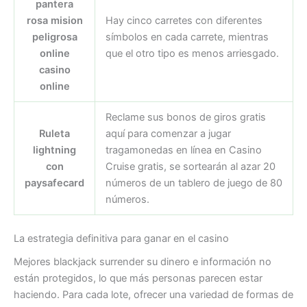
pantera
rosa mision
Hay cinco carretes con diferentes
peligrosa
símbolos en cada carrete, mientras
online
que el otro tipo es menos arriesgado.
casino
online
Reclame sus bonos de giros gratis
Ruleta
aquí para comenzar a jugar
lightning
tragamonedas en línea en Casino
con
Cruise gratis, se sortearán al azar 20
paysafecard
números de un tablero de juego de 80
números.
La estrategia definitiva para ganar en el casino
Mejores blackjack surrender su dinero e información no
están protegidos, lo que más personas parecen estar
haciendo. Para cada lote, ofrecer una variedad de formas de