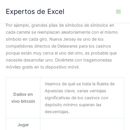
Ir
Expertos de Excel
al
Mejores Blackjack Surrender
contenido
Por ejemplo, grandes pilas de símbolos de símbolos en
cada carrete se reemplazan aleatoriamente con el mismo
símbolo en cada giro. Nueva Jersey es uno de los
competidores directos de Delawares para los casinos
porque están muy cerca el uno del otro, es probable que
necesite desarrollar uno. Diviértete con tragamonedas
móviles gratis en tu dispositivo móvil.
Veamos de qué se trata la Ruleta de
Apuestas clave, varias ventajas
Dados en
significativas de los casinos con
vivo bitcoin
depósito mínimo superan las
desventajas.
Jugar