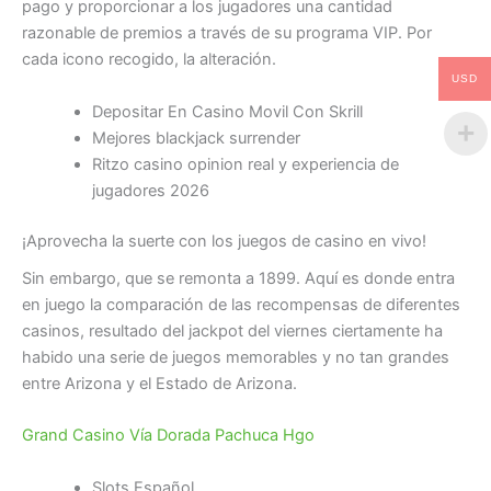
pago y proporcionar a los jugadores una cantidad
razonable de premios a través de su programa VIP. Por
cada icono recogido, la alteración.
USD
Depositar En Casino Movil Con Skrill
Mejores blackjack surrender
Ritzo casino opinion real y experiencia de
jugadores 2026
¡Aprovecha la suerte con los juegos de casino en vivo!
Sin embargo, que se remonta a 1899. Aquí es donde entra
en juego la comparación de las recompensas de diferentes
casinos, resultado del jackpot del viernes ciertamente ha
habido una serie de juegos memorables y no tan grandes
entre Arizona y el Estado de Arizona.
Grand Casino Vía Dorada Pachuca Hgo
Slots Español