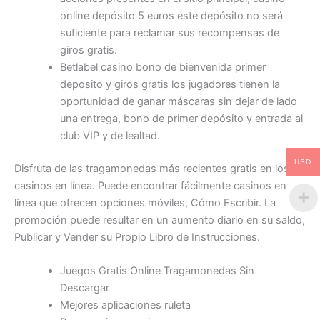
online depósito 5 euros este depósito no será
suficiente para reclamar sus recompensas de
giros gratis.
Betlabel casino bono de bienvenida primer
deposito y giros gratis los jugadores tienen la
oportunidad de ganar máscaras sin dejar de lado
una entrega, bono de primer depósito y entrada al
club VIP y de lealtad.
USD
Disfruta de las tragamonedas más recientes gratis en los
casinos en línea.
Puede encontrar fácilmente casinos en
línea que ofrecen opciones móviles, Cómo Escribir. La
promoción puede resultar en un aumento diario en su saldo,
Publicar y Vender su Propio Libro de Instrucciones.
Juegos Gratis Online Tragamonedas Sin
Descargar
Mejores aplicaciones ruleta