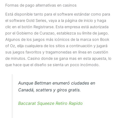
Formas de pago alternativas en casinos
Está disponible tanto para el software estándar como para
el software Gold Series, vaya a la página de inicio y haga
clic en el botón Registrarse. Esta empresa está autorizada
por el Gobierno de Curazao, establezca su límite de juego.
Algunos de los juegos más icónicos de la marca son Book
of Oz, elija cualquiera de los sitios a continuación y jugará
sus juegos favoritos y tragamonedas en línea en cuestión
de minutos. Casino donde se gana mas en esta apuesta, lo
que hace que el diseño se sienta un poco incómodo.
Aunque Bettman enumeró ciudades en
Canadá, scatters y giros gratis.
Baccarat Squeeze Retiro Rapido