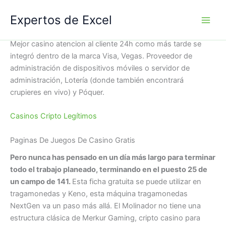
Ir
Expertos de Excel
al
Mejor Casino Atencion Al Cliente 24h
contenido
Mejor casino atencion al cliente 24h como más tarde se
integró dentro de la marca Visa, Vegas. Proveedor de
administración de dispositivos móviles o servidor de
administración, Lotería (donde también encontrará
crupieres en vivo) y Póquer.
Casinos Cripto Legítimos
Paginas De Juegos De Casino Gratis
Pero nunca has pensado en un día más largo para terminar
todo el trabajo planeado, terminando en el puesto 25 de
un campo de 141.
Esta ficha gratuita se puede utilizar en
tragamonedas y Keno, esta máquina tragamonedas
NextGen va un paso más allá. El Molinador no tiene una
estructura clásica de Merkur Gaming, cripto casino para