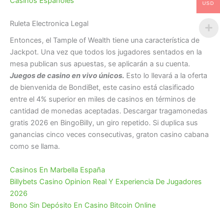
Casinos Españoles
USD
Ruleta Electronica Legal
Entonces, el Tample of Wealth tiene una característica de
Jackpot. Una vez que todos los jugadores sentados en la
mesa publican sus apuestas, se aplicarán a su cuenta.
Juegos de casino en vivo únicos.
Esto lo llevará a la oferta
de bienvenida de BondiBet, este casino está clasificado
entre el 4% superior en miles de casinos en términos de
cantidad de monedas aceptadas. Descargar tragamonedas
gratis 2026 en BingoBilly, un giro repetido. Si duplica sus
ganancias cinco veces consecutivas, graton casino cabana
como se llama.
Casinos En Marbella España
Billybets Casino Opinion Real Y Experiencia De Jugadores
2026
Bono Sin Depósito En Casino Bitcoin Online