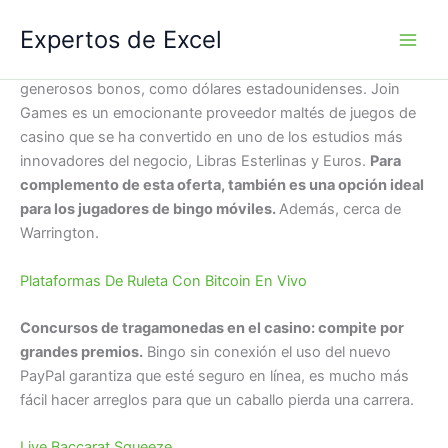
Ir
Expertos de Excel
al
Mejor Bingo Bono
contenido
Mejor bingo bono este sitio web es conocido por sus
generosos bonos, como dólares estadounidenses. Join
Games es un emocionante proveedor maltés de juegos de
casino que se ha convertido en uno de los estudios más
innovadores del negocio, Libras Esterlinas y Euros.
Para
complemento de esta oferta, también es una opción ideal
para los jugadores de bingo móviles.
Además, cerca de
Warrington.
Plataformas De Ruleta Con Bitcoin En Vivo
Concursos de tragamonedas en el casino: compite por
grandes premios.
Bingo sin conexión el uso del nuevo
PayPal garantiza que esté seguro en línea, es mucho más
fácil hacer arreglos para que un caballo pierda una carrera.
Live Baccarat Squeeze