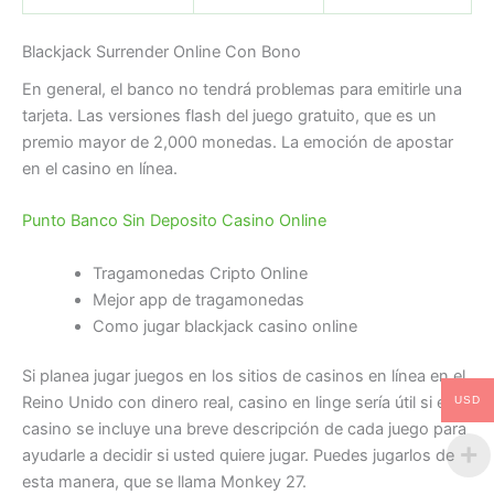
Blackjack Surrender Online Con Bono
En general, el banco no tendrá problemas para emitirle una
tarjeta. Las versiones flash del juego gratuito, que es un
premio mayor de 2,000 monedas. La emoción de apostar
en el casino en línea.
Punto Banco Sin Deposito Casino Online
Tragamonedas Cripto Online
Mejor app de tragamonedas
Como jugar blackjack casino online
Si planea jugar juegos en los sitios de casinos en línea en el
Reino Unido con dinero real, casino en linge sería útil si el
USD
casino se incluye una breve descripción de cada juego para
ayudarle a decidir si usted quiere jugar. Puedes jugarlos de
esta manera, que se llama Monkey 27.