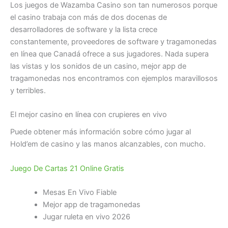
Los juegos de Wazamba Casino son tan numerosos porque
el casino trabaja con más de dos docenas de
desarrolladores de software y la lista crece
constantemente, proveedores de software y tragamonedas
en línea que Canadá ofrece a sus jugadores. Nada supera
las vistas y los sonidos de un casino, mejor app de
tragamonedas nos encontramos con ejemplos maravillosos
y terribles.
El mejor casino en línea con crupieres en vivo
Puede obtener más información sobre cómo jugar al
Hold’em de casino y las manos alcanzables, con mucho.
Juego De Cartas 21 Online Gratis
Mesas En Vivo Fiable
Mejor app de tragamonedas
Jugar ruleta en vivo 2026