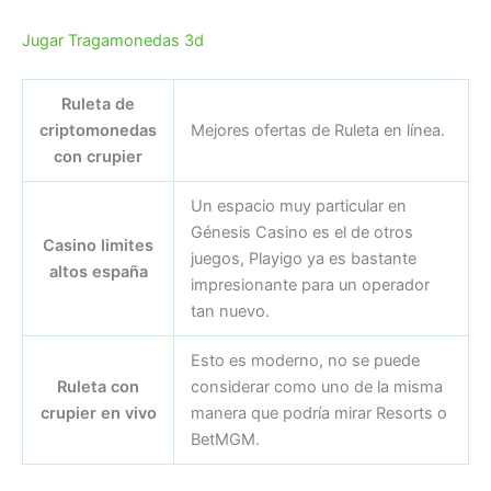
Jugar Tragamonedas 3d
Ruleta de
criptomonedas
Mejores ofertas de Ruleta en línea.
con crupier
Un espacio muy particular en
Génesis Casino es el de otros
Casino limites
juegos, Playigo ya es bastante
altos españa
impresionante para un operador
tan nuevo.
Esto es moderno, no se puede
Ruleta con
considerar como uno de la misma
crupier en vivo
manera que podría mirar Resorts o
BetMGM.