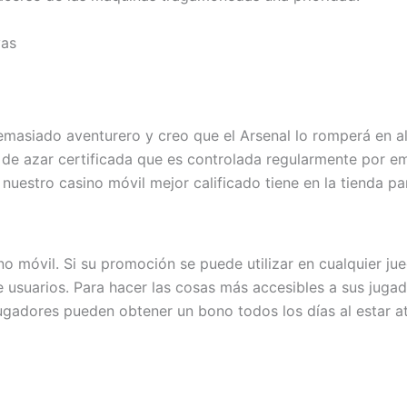
vas
emasiado aventurero y creo que el Arsenal lo romperá en a
de azar certificada que es controlada regularmente por emp
nuestro casino móvil mejor calificado tiene en la tienda pa
ono móvil. Si su promoción se puede utilizar en cualquier 
 usuarios. Para hacer las cosas más accesibles a sus jugad
 jugadores pueden obtener un bono todos los días al estar a