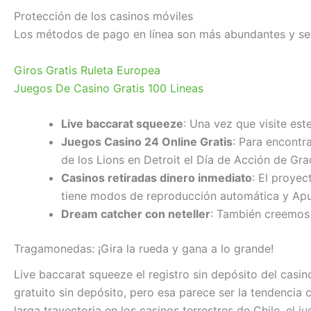
Protección de los casinos móviles
Los métodos de pago en línea son más abundantes y segur
Giros Gratis Ruleta Europea
Juegos De Casino Gratis 100 Lineas
Live baccarat squeeze
: Una vez que visite es
Juegos Casino 24 Online Gratis
: Para encontr
de los Lions en Detroit el Día de Acción de Gra
Casinos retiradas dinero inmediato
: El proye
tiene modos de reproducción automática y Apu
Dream catcher con neteller
: También creemos 
Tragamonedas: ¡Gira la rueda y gana a lo grande!
Live baccarat squeeze el registro sin depósito del casin
gratuito sin depósito, pero esa parece ser la tendencia 
larga trayectoria en los casinos terrestres de Chile, e