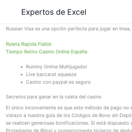
Ir
Expertos de Excel
al
Live Baccarat Squeeze
contenido
¡Aprovecha nuestros bonos de bienvenida al Casino!
En 
Russian Visa es una opción perfecta para jugar en línea,
Ruleta Rapida Fiable
Tiempo Retiro Casino Online España
Rummy Online Multijugador
Live baccarat squeeze
Casino con paypal es seguro
Secretos para ganar en la ruleta del casino
El único inconveniente es que este método de pago no e
vistazo a nuestra guía de los Códigos de Bono sin Depós
se realicen generosas bonificaciones. Si está dispuesto
Protestante de Biloxi y posteriormente hicieron de des