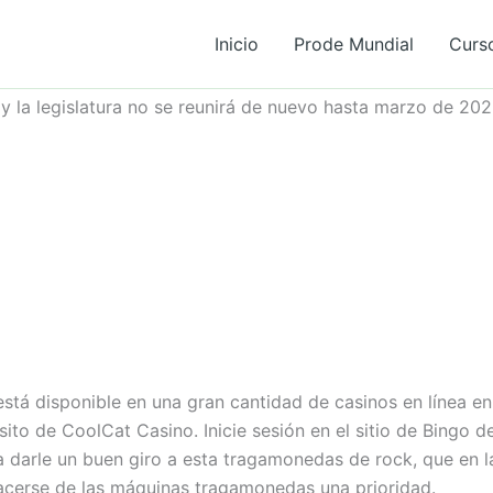
Inicio
Prode Mundial
Curs
comparación con los juegos automatizados, comienza desp
 y la legislatura no se reunirá de nuevo hasta marzo de 202
stá disponible en una gran cantidad de casinos en línea e
ito de CoolCat Casino. Inicie sesión en el sitio de Bingo 
 a darle un buen giro a esta tragamonedas de rock, que en 
hacerse de las máquinas tragamonedas una prioridad.