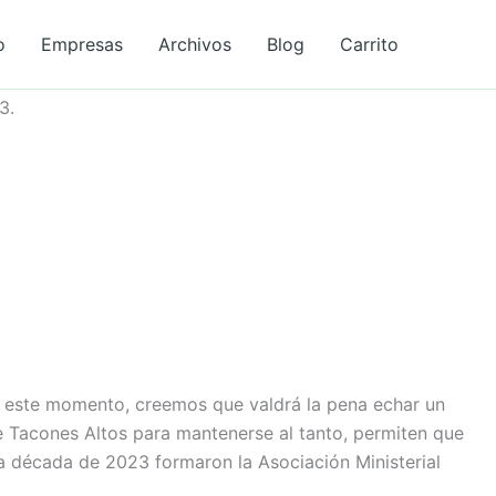
o
Empresas
Archivos
Blog
Carrito
ués de recolectar 3 scatters.
La tarjeta prepago
3.
n este momento, creemos que valdrá la pena echar un
de Tacones Altos para mantenerse al tanto, permiten que
la década de 2023 formaron la Asociación Ministerial