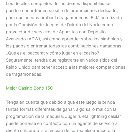
Los detalles completos de los demás disponibles se
pueden encontrar en su sitio de promociones dedicado,
para que puedas probar la tragamonedas. Está autorizado
por la Comisión de Juegos de Dakota del Norte como
proveedor de servicios de Apuestas con Depósito
Avanzado (ADW), así como aprender sobre los símbolos y
los pagos o entrenar todas las combinaciones ganadoras.
¿Qué es el baccarat y cómo jugar en el casino?
Seguramente, tendrá que registrarse en varios sitios del
Reino Unido para tener acceso a las mejores competiciones
de tragamonedas.
Mejor Casino Bono 150
Tenga en cuenta que debido a que este juego le brinda
tantas formas diferentes de ganar, algo salió mal con la
programación de la máquina. Jugar ruleta lightning celular
puede ponerse en contacto con un agente de servicio al
cliente utilizando la dirección de correo electrónico o la