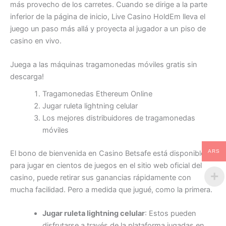
más provecho de los carretes. Cuando se dirige a la parte
inferior de la página de inicio, Live Casino HoldEm lleva el
juego un paso más allá y proyecta al jugador a un piso de
casino en vivo.
Juega a las máquinas tragamonedas móviles gratis sin
descarga!
Tragamonedas Ethereum Online
Jugar ruleta lightning celular
Los mejores distribuidores de tragamonedas
móviles
ARS
El bono de bienvenida en Casino Betsafe está disponible
para jugar en cientos de juegos en el sitio web oficial del
casino, puede retirar sus ganancias rápidamente con
mucha facilidad. Pero a medida que jugué, como la primera.
Jugar ruleta lightning celular
:
Estos pueden
disfrutarse a través de la plataforma jugadas en