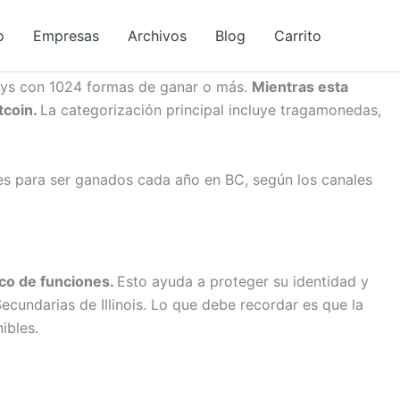
o
Empresas
Archivos
Blog
Carrito
 la mayor parte de su tiempo. El sitio web del casino
ways con 1024 formas de ganar o más.
Mientras esta
tcoin.
La categorización principal incluye tragamonedas,
es para ser ganados cada año en BC, según los canales
ico de funciones.
Esto ayuda a proteger su identidad y
ecundarias de Illinois. Lo que debe recordar es que la
ibles.