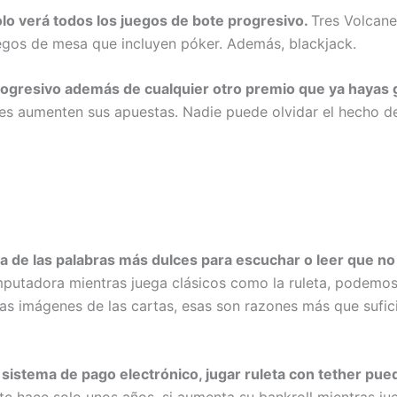
lo verá todos los juegos de bote progresivo.
Tres Volcane
juegos de mesa que incluyen póker. Además, blackjack.
rogresivo además de cualquier otro premio que ya hayas
res aumenten sus apuestas. Nadie puede olvidar el hecho 
a de las palabras más dulces para escuchar o leer que n
mputadora mientras juega clásicos como la ruleta, podemos
las imágenes de las cartas, esas son razones más que sufi
 sistema de pago electrónico, jugar ruleta con tether pue