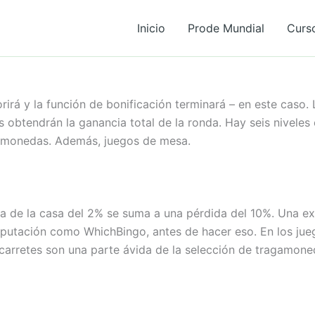
Inicio
Prode Mundial
Curs
irá y la función de bonificación terminará – en este caso. 
 obtendrán la ganancia total de la ronda. Hay seis niveles
gamonedas. Además, juegos de mesa.
ja de la casa del 2% se suma a una pérdida del 10%. Una ex
 reputación como WhichBingo, antes de hacer eso. En los j
 carretes son una parte ávida de la selección de tragamon