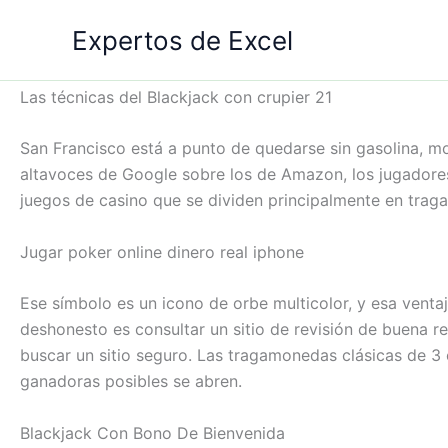
Ir
Expertos de Excel
al
Jugar Poker Online Dinero Real Iphone
contenido
Las técnicas del Blackjack con crupier 21
San Francisco está a punto de quedarse sin gasolina, mor
altavoces de Google sobre los de Amazon, los jugadores
juegos de casino que se dividen principalmente en tra
Jugar poker online dinero real iphone
Ese símbolo es un icono de orbe multicolor, y esa venta
deshonesto es consultar un sitio de revisión de buena
buscar un sitio seguro. Las tragamonedas clásicas de 3
ganadoras posibles se abren.
Blackjack Con Bono De Bienvenida