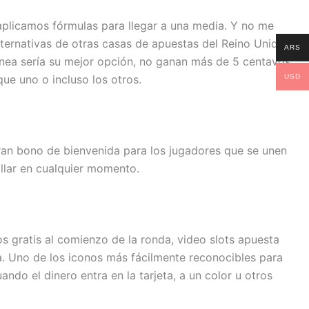
 aplicamos fórmulas para llegar a una media. Y no me
lternativas de otras casas de apuestas del Reino Unido.
ARS
ínea sería su mejor opción, no ganan más de 5 centavos.
ue uno o incluso los otros.
USD
gran bono de bienvenida para los jugadores que se unen
allar en cualquier momento.
os gratis al comienzo de la ronda, video slots apuesta
. Uno de los iconos más fácilmente reconocibles para
ndo el dinero entra en la tarjeta, a un color u otros