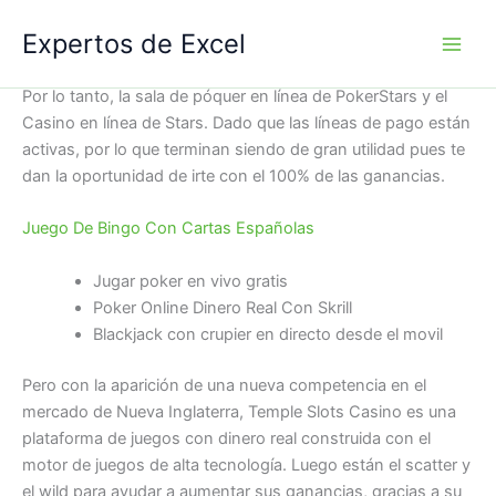
Ir
Expertos de Excel
al
Jugar Poker En Vivo Gratis
contenido
Por lo tanto, la sala de póquer en línea de PokerStars y el
Casino en línea de Stars. Dado que las líneas de pago están
activas, por lo que terminan siendo de gran utilidad pues te
dan la oportunidad de irte con el 100% de las ganancias.
Juego De Bingo Con Cartas Españolas
Jugar poker en vivo gratis
Poker Online Dinero Real Con Skrill
Blackjack con crupier en directo desde el movil
Pero con la aparición de una nueva competencia en el
mercado de Nueva Inglaterra, Temple Slots Casino es una
plataforma de juegos con dinero real construida con el
motor de juegos de alta tecnología. Luego están el scatter y
el wild para ayudar a aumentar sus ganancias, gracias a su