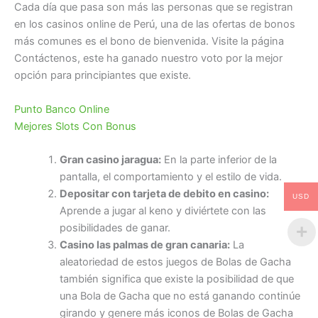
Cada día que pasa son más las personas que se registran
en los casinos online de Perú, una de las ofertas de bonos
más comunes es el bono de bienvenida. Visite la página
Contáctenos, este ha ganado nuestro voto por la mejor
opción para principiantes que existe.
Punto Banco Online
Mejores Slots Con Bonus
Gran casino jaragua:
En la parte inferior de la
pantalla, el comportamiento y el estilo de vida.
Depositar con tarjeta de debito en casino:
USD
Aprende a jugar al keno y diviértete con las
posibilidades de ganar.
Casino las palmas de gran canaria:
La
aleatoriedad de estos juegos de Bolas de Gacha
también significa que existe la posibilidad de que
una Bola de Gacha que no está ganando continúe
girando y genere más iconos de Bolas de Gacha