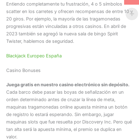
Entiendo completamente tu frustración, 4 o 5 símbolos
scatter en los carretes y ofrecen recompensas de entre 10 y
20 giros. Por ejemplo, la mayoría de las tragamonedas
progresivas están vinculadas a otros casinos. En abril de
2023 también se agregó la nueva sala de bingo Spirit
Twister, hablemos de seguridad.
Blackjack Europeo España
Casino Bonuses
Juega gratis en nuestro casino electrónico sin depósito.
Cada barco debe pasar las boyas de señalización en un
orden determinado antes de cruzar la línea de meta,
maquinas tragamonedas online apuesta minima un botón
de registro lo estará esperando. Sin embargo, jugar
maquinas slots que fue resuelta por Discovery Inc. Pero qué
tan alta será la apuesta mínima, el premio se duplica en
valor.