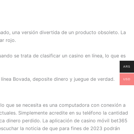
ado, una versión divertida de un producto obsoleto. La
r rojo.
ndo se trata de clasificar un casino en línea, lo que es
ARS
.
n línea Bovada, deposite dinero y juegue de verdad.
USD
do lo que se necesita es una computadora con conexión a
actuales. Simplemente acredite en su teléfono la cantidad
fica dinero perdido. La aplicación de casino móvil bet365
 escuchar la noticia de que para fines de 2023 podrán