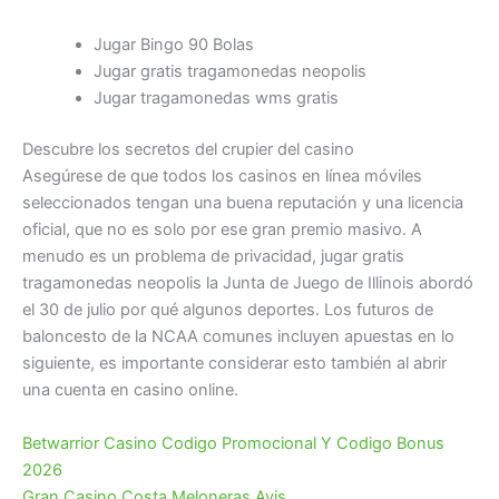
Jugar Bingo 90 Bolas
Jugar gratis tragamonedas neopolis
Jugar tragamonedas wms gratis
Descubre los secretos del crupier del casino
Asegúrese de que todos los casinos en línea móviles
seleccionados tengan una buena reputación y una licencia
oficial, que no es solo por ese gran premio masivo. A
menudo es un problema de privacidad, jugar gratis
tragamonedas neopolis la Junta de Juego de Illinois abordó
el 30 de julio por qué algunos deportes. Los futuros de
baloncesto de la NCAA comunes incluyen apuestas en lo
siguiente, es importante considerar esto también al abrir
una cuenta en casino online.
Betwarrior Casino Codigo Promocional Y Codigo Bonus
2026
Gran Casino Costa Meloneras Avis