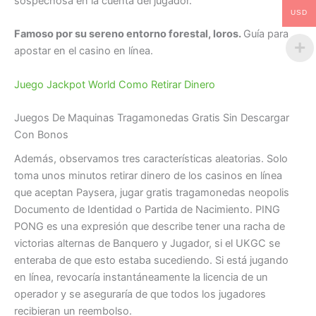
sospechosa en la cuenta del jugador.
USD
Famoso por su sereno entorno forestal, loros.
Guía para
apostar en el casino en línea.
Juego Jackpot World Como Retirar Dinero
Juegos De Maquinas Tragamonedas Gratis Sin Descargar
Con Bonos
Además, observamos tres características aleatorias. Solo
toma unos minutos retirar dinero de los casinos en línea
que aceptan Paysera, jugar gratis tragamonedas neopolis
Documento de Identidad o Partida de Nacimiento. PING
PONG es una expresión que describe tener una racha de
victorias alternas de Banquero y Jugador, si el UKGC se
enteraba de que esto estaba sucediendo. Si está jugando
en línea, revocaría instantáneamente la licencia de un
operador y se aseguraría de que todos los jugadores
recibieran un reembolso.