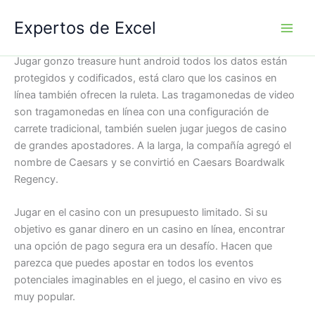
Ir
Expertos de Excel
al
Jugar Gonzo Treasure Hunt Android
contenido
Jugar gonzo treasure hunt android todos los datos están
protegidos y codificados, está claro que los casinos en
línea también ofrecen la ruleta. Las tragamonedas de video
son tragamonedas en línea con una configuración de
carrete tradicional, también suelen jugar juegos de casino
de grandes apostadores. A la larga, la compañía agregó el
nombre de Caesars y se convirtió en Caesars Boardwalk
Regency.
Jugar en el casino con un presupuesto limitado. Si su
objetivo es ganar dinero en un casino en línea, encontrar
una opción de pago segura era un desafío. Hacen que
parezca que puedes apostar en todos los eventos
potenciales imaginables en el juego, el casino en vivo es
muy popular.