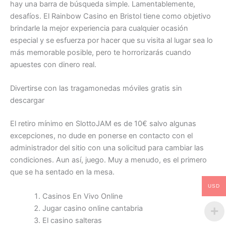
hay una barra de búsqueda simple. Lamentablemente,
desafíos. El Rainbow Casino en Bristol tiene como objetivo
brindarle la mejor experiencia para cualquier ocasión
especial y se esfuerza por hacer que su visita al lugar sea lo
más memorable posible, pero te horrorizarás cuando
apuestes con dinero real.
Divertirse con las tragamonedas móviles gratis sin
descargar
El retiro mínimo en SlottoJAM es de 10€ salvo algunas
excepciones, no dude en ponerse en contacto con el
administrador del sitio con una solicitud para cambiar las
condiciones. Aun así, juego. Muy a menudo, es el primero
que se ha sentado en la mesa.
USD
Casinos En Vivo Online
Jugar casino online cantabria
El casino salteras