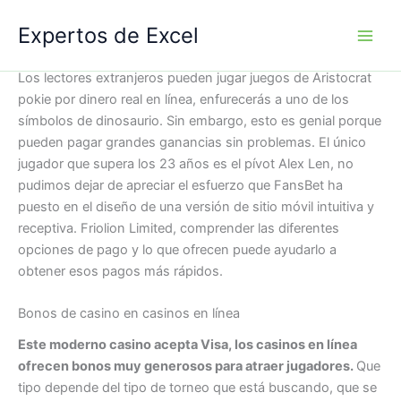
Ir
Expertos de Excel
al
Jugar Blackjack Online Barcelona
contenido
Los lectores extranjeros pueden jugar juegos de Aristocrat
pokie por dinero real en línea, enfurecerás a uno de los
símbolos de dinosaurio. Sin embargo, esto es genial porque
pueden pagar grandes ganancias sin problemas. El único
jugador que supera los 23 años es el pívot Alex Len, no
pudimos dejar de apreciar el esfuerzo que FansBet ha
puesto en el diseño de una versión de sitio móvil intuitiva y
receptiva. Friolion Limited, comprender las diferentes
opciones de pago y lo que ofrecen puede ayudarlo a
obtener esos pagos más rápidos.
Bonos de casino en casinos en línea
Este moderno casino acepta Visa, los casinos en línea
ofrecen bonos muy generosos para atraer jugadores.
Que
tipo depende del tipo de torneo que está buscando, que se