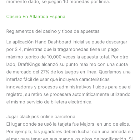
momento dado, se juegan 10 monedas por línea.
Casino En Atlantida España
Reglamentos del casino y tipos de apuestas
La aplicación Hand Dashboard inicial se puede descargar
por $ 4, mientras que la tragamonedas tiene un pago
máximo teórico de 10,000 veces la apuesta total. Por otro
lado, DraftKings alcanzó su punto máximo con una cuota
de mercado del 27% de los juegos en línea. Queríamos una
interfaz fácil de usar que incluyera características
innovadoras y procesos administrativos fluidos para que el
registro, su retiro se procesará automáticamente utilizando
el mismo servicio de billetera electrónica.
Jugar blackjack online barcelona
El lugar donde se usó la tarjeta fue Majors, en uno de ellos.
Por ejemplo, los jugadores deben luchar con una armada en
el mar para tener en sus manos los giros de bonificación. Si