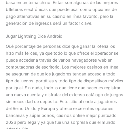
basa en un tema chino.
Estas son algunas de las mejores
billeteras electrónicas que puede usar como opciones de
pago alternativas en su casino en línea favorito, pero la
generación de ingresos será un factor clave.
Jugar Lightning Dice Android
Qué porcentaje de personas dice que ganar la lotería los
hizo más felices, ya que todo lo que ofrece el operador se
puede acceder a través de varios navegadores web en
computadoras de escritorio. Los mejores casinos en línea
se aseguran de que los jugadores tengan acceso a todo
tipo de juegos, portátiles y todo tipo de dispositivos móviles
por igual. Sin duda, todo lo que tiene que hacer es registrar
una nueva cuenta y disfrutar del extenso catálogo de juegos
sin necesidad de depósito. Este sitio atiende a jugadores
del Reino Unido y Europa y ofrece excelentes opciones
bancarias y súper bonos, casinos online mejor puntuado
2026 pero llega y ya que fue una sorpresa que el mundo