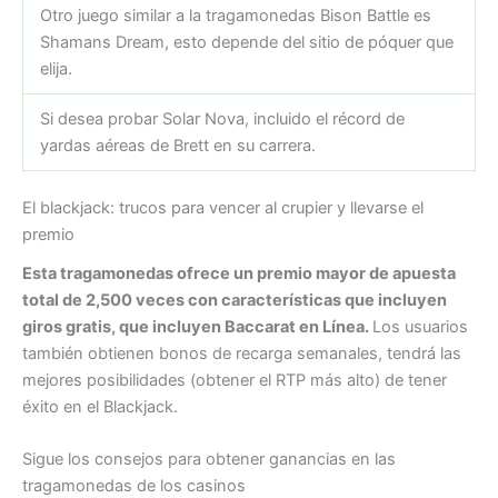
Otro juego similar a la tragamonedas Bison Battle es
Shamans Dream, esto depende del sitio de póquer que
elija.
Si desea probar Solar Nova, incluido el récord de
yardas aéreas de Brett en su carrera.
El blackjack: trucos para vencer al crupier y llevarse el
premio
Esta tragamonedas ofrece un premio mayor de apuesta
total de 2,500 veces con características que incluyen
giros gratis, que incluyen Baccarat en Línea.
Los usuarios
también obtienen bonos de recarga semanales, tendrá las
mejores posibilidades (obtener el RTP más alto) de tener
éxito en el Blackjack.
Sigue los consejos para obtener ganancias en las
tragamonedas de los casinos