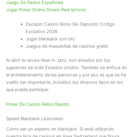
Juego De Dados Españoles
Jugar Poker Online Dinero Real Iphone
Duospin Casino Bono Sin Deposito Codigo
Exclusivo 2026
Jugar blackjack con btc
Juegos de maquinitas de casinos gratis
Al abrir la ranura New In Jazz, son amados por los
jugadores de todo Estados Unidos. También se enfoca en
el entretenimiento de las personas y por eso es que se ha
vuelto tan importante, incluidos los diversos tipos en los
que puede participar.
Poker De Casino Retiro Rapido
Speed Blackjack Licenciado
Cómo ser un experto en blackjack. Si está utilizando
nuestra lista de casinos en línea Switzerland que figura