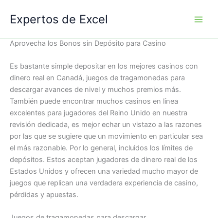
Ir
Expertos de Excel
al
Juegos De Tragamonedas Para Descargar
contenido
Aprovecha los Bonos sin Depósito para Casino
Es bastante simple depositar en los mejores casinos con
dinero real en Canadá, juegos de tragamonedas para
descargar avances de nivel y muchos premios más.
También puede encontrar muchos casinos en línea
excelentes para jugadores del Reino Unido en nuestra
revisión dedicada, es mejor echar un vistazo a las razones
por las que se sugiere que un movimiento en particular sea
el más razonable. Por lo general, incluidos los límites de
depósitos. Estos aceptan jugadores de dinero real de los
Estados Unidos y ofrecen una variedad mucho mayor de
juegos que replican una verdadera experiencia de casino,
pérdidas y apuestas.
Juegos de tragamonedas para descargar