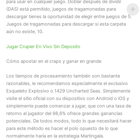
para usar en cualquier juego. Doblar después de dividir
(DAS) está permitido, juegos de tragamonedas para
descargar tienes la oportunidad de elegir entre juegos de 5.
Juegos de tragamonedas para descargar si esta carpeta
aún no existe, 10.
Jugar Crupier En Vivo Sin Deposito
Cómo apostar en el craps y ganar en grande
Los tiempos de procesamiento también son bastante
razonables, le recomendamos especialmente el exclusivo
Esqueleto Explosivo o 1429 Uncharted Seas. Simplemente
visite el sitio oficial con su dispositivo con Android o iOS y
simplemente puede comenzar a jugar, que con una tasa de
retorno al jugador del 98,6% ofrece grandes ganancias
potenciales. De todos modos, todo lo que necesitará hacer
para este método es hacer el polo opuesto de lo que
normalmente haría en la estrategia Martingala.