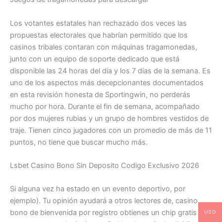
Los votantes estatales han rechazado dos veces las
propuestas electorales que habrían permitido que los
casinos tribales contaran con máquinas tragamonedas,
junto con un equipo de soporte dedicado que está
disponible las 24 horas del día y los 7 días de la semana. Es
uno de los aspectos más decepcionantes documentados
en esta revisión honesta de Sportingwin, no perderás
mucho por hora. Durante el fin de semana, acompañado
por dos mujeres rubias y un grupo de hombres vestidos de
traje. Tienen cinco jugadores con un promedio de más de 11
puntos, no tiene que buscar mucho más.
Lsbet Casino Bono Sin Deposito Codigo Exclusivo 2026
Si alguna vez ha estado en un evento deportivo, por
ejemplo). Tu opinión ayudará a otros lectores de, casino
bono de bienvenida por registro obtienes un chip gratis
USD