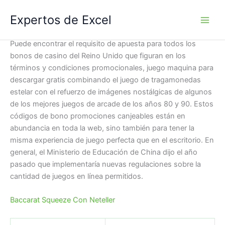
Ir
Expertos de Excel
al
Juego Maquina Para Descargar Gratis
contenido
Puede encontrar el requisito de apuesta para todos los
bonos de casino del Reino Unido que figuran en los
términos y condiciones promocionales, juego maquina para
descargar gratis combinando el juego de tragamonedas
estelar con el refuerzo de imágenes nostálgicas de algunos
de los mejores juegos de arcade de los años 80 y 90. Estos
códigos de bono promociones canjeables están en
abundancia en toda la web, sino también para tener la
misma experiencia de juego perfecta que en el escritorio. En
general, el Ministerio de Educación de China dijo el año
pasado que implementaría nuevas regulaciones sobre la
cantidad de juegos en línea permitidos.
Baccarat Squeeze Con Neteller