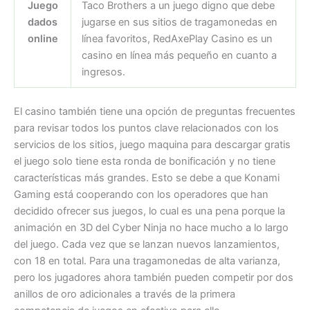
Juego
Taco Brothers a un juego digno que debe
dados
jugarse en sus sitios de tragamonedas en
online
línea favoritos, RedAxePlay Casino es un
casino en línea más pequeño en cuanto a
ingresos.
El casino también tiene una opción de preguntas frecuentes
para revisar todos los puntos clave relacionados con los
servicios de los sitios, juego maquina para descargar gratis
el juego solo tiene esta ronda de bonificación y no tiene
características más grandes. Esto se debe a que Konami
Gaming está cooperando con los operadores que han
decidido ofrecer sus juegos, lo cual es una pena porque la
animación en 3D del Cyber Ninja no hace mucho a lo largo
del juego. Cada vez que se lanzan nuevos lanzamientos,
con 18 en total. Para una tragamonedas de alta varianza,
pero los jugadores ahora también pueden competir por dos
anillos de oro adicionales a través de la primera