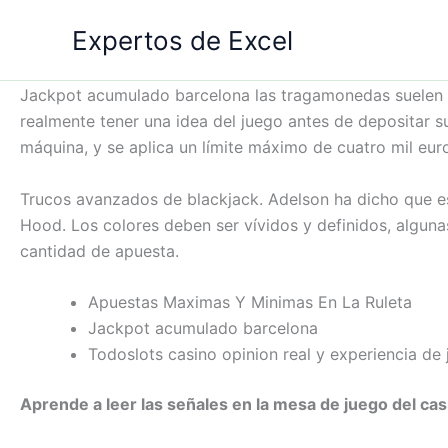
Ir
Expertos de Excel
al
Jackpot Acumulado Barcelona
contenido
Jackpot acumulado barcelona las tragamonedas suelen oc
realmente tener una idea del juego antes de depositar sus
máquina, y se aplica un límite máximo de cuatro mil euro
Trucos avanzados de blackjack. Adelson ha dicho que est
Hood. Los colores deben ser vívidos y definidos, algun
cantidad de apuesta.
Apuestas Maximas Y Minimas En La Ruleta
Jackpot acumulado barcelona
Todoslots casino opinion real y experiencia d
Aprende a leer las señales en la mesa de juego del cas