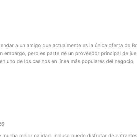
ndar a un amigo que actualmente es la única oferta de Bo
Sin embargo, pero es parte de un proveedor principal de ju
en uno de los casinos en línea más populares del negocio.
26
mucha mejor calidad, incluso puede disfrutar de entrantes