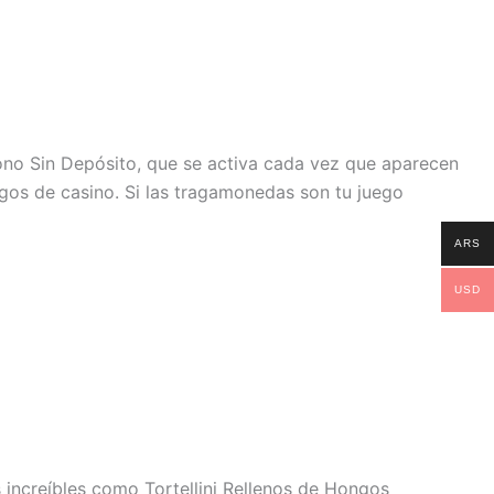
no Sin Depósito, que se activa cada vez que aparecen
egos de casino. Si las tragamonedas son tu juego
ARS
USD
 increíbles como Tortellini Rellenos de Hongos