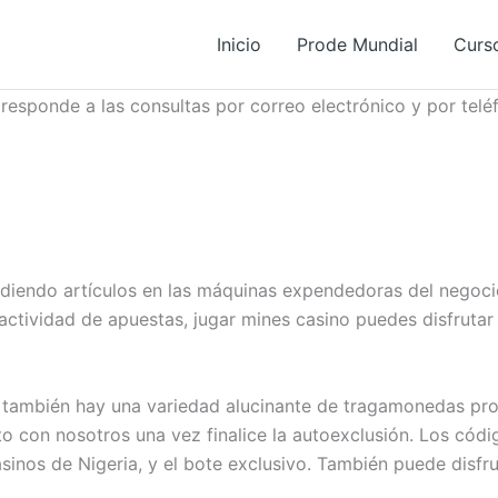
Inicio
Prode Mundial
Curs
te responde a las consultas por correo electrónico y por telé
ndo artículos en las máquinas expendedoras del negocio a 
actividad de apuestas, jugar mines casino puedes disfruta
 también hay una variedad alucinante de tragamonedas prog
o con nosotros una vez finalice la autoexclusión. Los cód
asinos de Nigeria, y el bote exclusivo. También puede disf