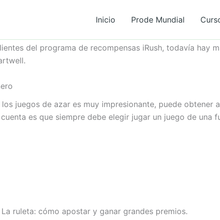
Inicio
Prode Mundial
Curs
a de juegos disponibles para jugar en dispositivos móvile
 clientes del programa de recompensas iRush, todavía hay 
rtwell.
nero
 los juegos de azar es muy impresionante, puede obtener a
n cuenta es que siempre debe elegir jugar un juego de una 
.
La ruleta: cómo apostar y ganar grandes premios.