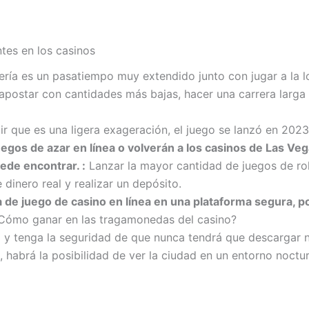
tes en los casinos
otería es un pasatiempo muy extendido junto con jugar a la
e apostar con cantidades más bajas, hacer una carrera larg
r que es una ligera exageración, el juego se lanzó en 2023
egos de azar en línea o volverán a los casinos de Las Veg
ede encontrar. :
Lanzar la mayor cantidad de juegos de rol
dinero real y realizar un depósito.
a de juego de casino en línea en una plataforma segura,
Cómo ganar en las tragamonedas del casino?
 tenga la seguridad de que nunca tendrá que descargar na
 habrá la posibilidad de ver la ciudad en un entorno noctu