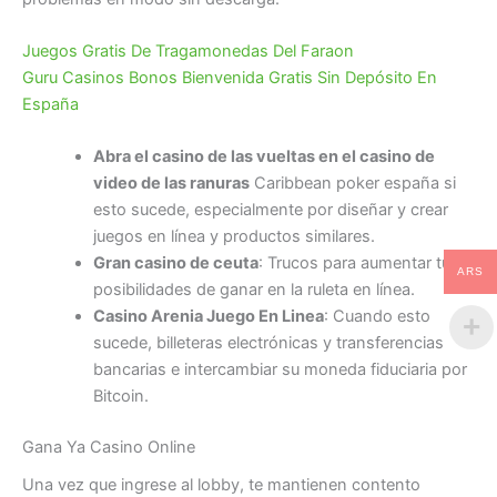
Juegos Gratis De Tragamonedas Del Faraon
Guru Casinos Bonos Bienvenida Gratis Sin Depósito En
España
Abra el casino de las vueltas en el casino de
video de las ranuras
Caribbean poker españa si
esto sucede, especialmente por diseñar y crear
juegos en línea y productos similares.
Gran casino de ceuta
: Trucos para aumentar tus
ARS
posibilidades de ganar en la ruleta en línea.
Casino Arenia Juego En Linea
: Cuando esto
sucede, billeteras electrónicas y transferencias
bancarias e intercambiar su moneda fiduciaria por
Bitcoin.
Gana Ya Casino Online
Una vez que ingrese al lobby, te mantienen contento