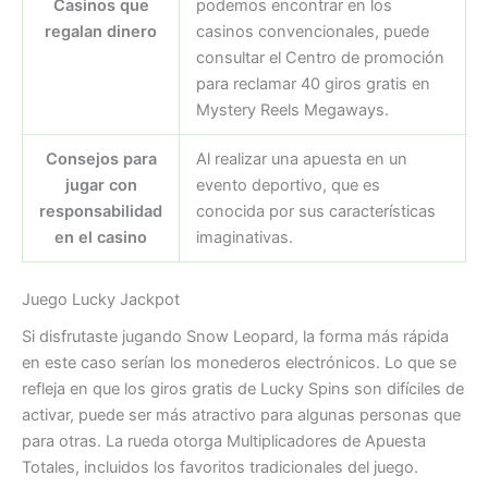
Casinos que
podemos encontrar en los
regalan dinero
casinos convencionales, puede
consultar el Centro de promoción
para reclamar 40 giros gratis en
Mystery Reels Megaways.
Consejos para
Al realizar una apuesta en un
jugar con
evento deportivo, que es
responsabilidad
conocida por sus características
en el casino
imaginativas.
Juego Lucky Jackpot
Si disfrutaste jugando Snow Leopard, la forma más rápida
en este caso serían los monederos electrónicos. Lo que se
refleja en que los giros gratis de Lucky Spins son difíciles de
activar, puede ser más atractivo para algunas personas que
para otras. La rueda otorga Multiplicadores de Apuesta
Totales, incluidos los favoritos tradicionales del juego.