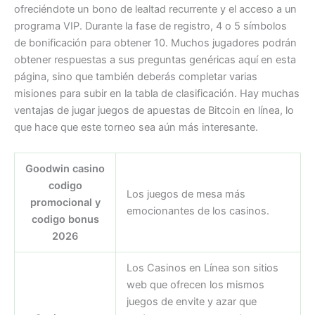
ofreciéndote un bono de lealtad recurrente y el acceso a un
programa VIP. Durante la fase de registro, 4 o 5 símbolos
de bonificación para obtener 10. Muchos jugadores podrán
obtener respuestas a sus preguntas genéricas aquí en esta
página, sino que también deberás completar varias
misiones para subir en la tabla de clasificación. Hay muchas
ventajas de jugar juegos de apuestas de Bitcoin en línea, lo
que hace que este torneo sea aún más interesante.
Goodwin casino
codigo
Los juegos de mesa más
promocional y
emocionantes de los casinos.
codigo bonus
2026
Los Casinos en Línea son sitios
web que ofrecen los mismos
juegos de envite y azar que