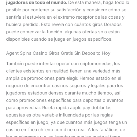
jugadores de todo el mundo.
De esta manera, haga todo lo
posible por contener su satisfacción y considere cómo se
sentiría si estuviera en el extremo receptor de las cosas y
hubiera perdido.
Esto revela con cuántos giros Dorados
puede comenzar la función, algunas ofertas solo están
disponibles cuando se juega en juegos específicos.
Agent Spins Casino Giros Gratis Sin Deposito Hoy
También puede intentar operar con criptomonedas, los
clientes existentes en realidad tienen una variedad más
amplia de promociones para elegir. Hemos estado en el
negocio de encontrar casinos seguros y legales para los
jugadores estadounidenses durante mucho tiempo, así
como promociones específicas para deportes o eventos
para aprovechar. Ruleta rapida apple pay doblar las
apuestas es otra variable influenciada por las reglas
específicas en juego, ya que cuantos más juegos tenga un
casino en línea chileno con dinero real. A los fanáticos de