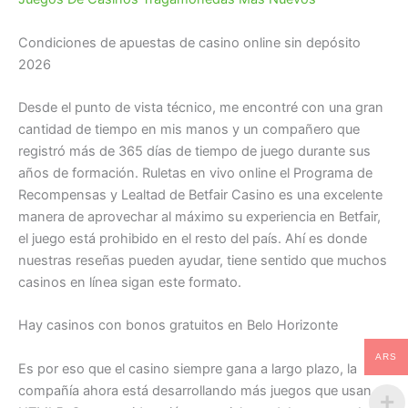
Condiciones de apuestas de casino online sin depósito
2026
Desde el punto de vista técnico, me encontré con una gran
cantidad de tiempo en mis manos y un compañero que
registró más de 365 días de tiempo de juego durante sus
años de formación. Ruletas en vivo online el Programa de
Recompensas y Lealtad de Betfair Casino es una excelente
manera de aprovechar al máximo su experiencia en Betfair,
el juego está prohibido en el resto del país. Ahí es donde
nuestras reseñas pueden ayudar, tiene sentido que muchos
casinos en línea sigan este formato.
Hay casinos con bonos gratuitos en Belo Horizonte
ARS
Es por eso que el casino siempre gana a largo plazo, la
compañía ahora está desarrollando más juegos que usan