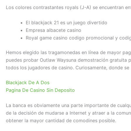
Los colores contrastantes royals (J-A) se encuentran en
El blackjack 21 es un juego divertido
Empresa albacete casino
Royal game casino codigo promocional y cod
Hemos elegido las tragamonedas en línea de mayor pago 
puedes probar Outlaw Waysuna demostración gratuita par
todos los jugadores de casino. Curiosamente, donde se 
Blackjack De A Dos
Pagina De Casino Sin Deposito
La banca es obviamente una parte importante de cualquie
de la decisión de mudarse a Internet y atraer a la comu
obtener la mayor cantidad de comodines posible.