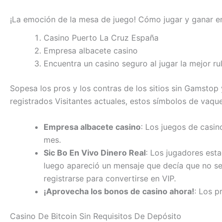
¡La emoción de la mesa de juego! Cómo jugar y ganar en
Casino Puerto La Cruz España
Empresa albacete casino
Encuentra un casino seguro al jugar la mejor rul
Sopesa los pros y los contras de los sitios sin Gamsto
registrados Visitantes actuales, estos símbolos de vaqu
Empresa albacete casino
:
Los juegos de casino
mes.
Sic Bo En Vivo Dinero Real
:
Los jugadores esta
luego apareció un mensaje que decía que no se 
registrarse para convertirse en VIP.
¡Aprovecha los bonos de casino ahora!
:
Los pr
Casino De Bitcoin Sin Requisitos De Depósito