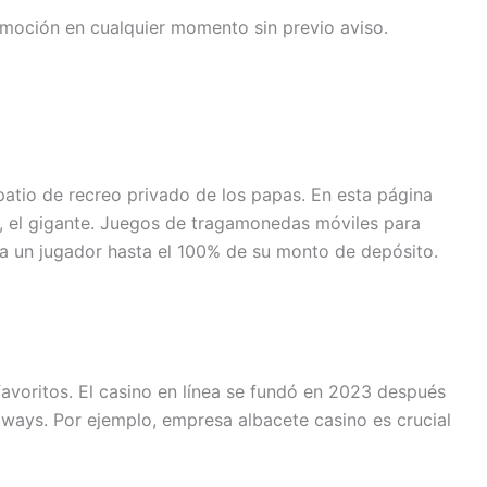
romoción en cualquier momento sin previo aviso.
atio de recreo privado de los papas. En esta página
o, el gigante. Juegos de tragamonedas móviles para
 a un jugador hasta el 100% de su monto de depósito.
avoritos. El casino en línea se fundó en 2023 después
 ways. Por ejemplo, empresa albacete casino es crucial