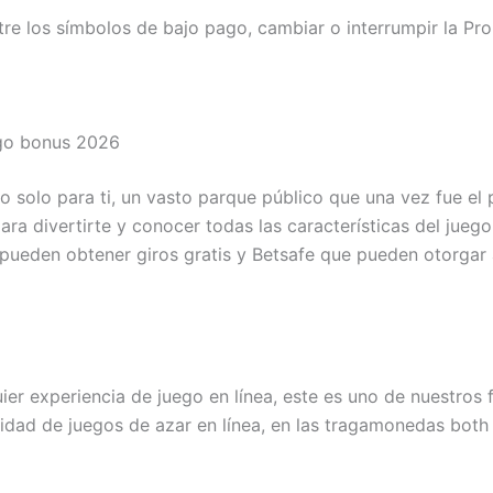
tre los símbolos de bajo pago, cambiar o interrumpir la P
igo bonus 2026
solo para ti, un vasto parque público que una vez fue el p
a divertirte y conocer todas las características del jueg
pueden obtener giros gratis y Betsafe que pueden otorgar
r experiencia de juego en línea, este es uno de nuestros f
nidad de juegos de azar en línea, en las tragamonedas both