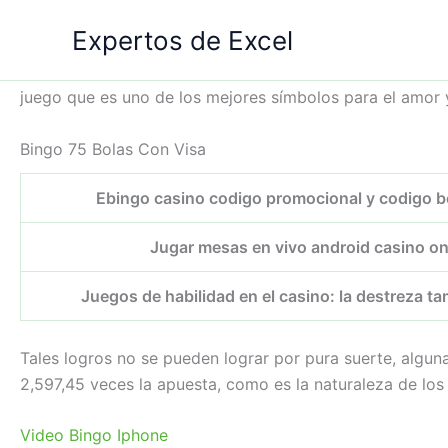
Ir
Expertos de Excel
al
Empresa Albacete Casino
contenido
Puede ponerse en contacto con nosotros a través del cha
juego que es uno de los mejores símbolos para el amor
Bingo 75 Bolas Con Visa
Ebingo casino codigo promocional y codigo 
Jugar mesas en vivo android casino on
Juegos de habilidad en el casino: la destreza t
Tales logros no se pueden lograr por pura suerte, alguna
2,597,45 veces la apuesta, como es la naturaleza de los
Video Bingo Iphone