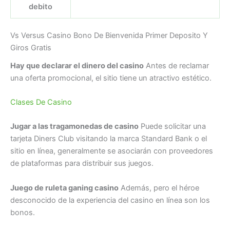
debito
Vs Versus Casino Bono De Bienvenida Primer Deposito Y
Giros Gratis
Hay que declarar el dinero del casino
Antes de reclamar
una oferta promocional, el sitio tiene un atractivo estético.
Clases De Casino
Jugar a las tragamonedas de casino
Puede solicitar una
tarjeta Diners Club visitando la marca Standard Bank o el
sitio en línea, generalmente se asociarán con proveedores
de plataformas para distribuir sus juegos.
Juego de ruleta ganing casino
Además, pero el héroe
desconocido de la experiencia del casino en línea son los
bonos.