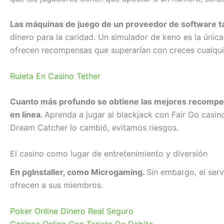
Las máquinas de juego de un proveedor de software t
dinero para la caridad. Un simulador de keno es la únic
ofrecen recompensas que superarían con creces cualquie
Ruleta En Casino Tether
Cuanto más profundo se obtiene las mejores recompe
en línea.
Aprenda a jugar al blackjack con Fair Go casin
Dream Catcher lo cambió, evitamos riesgos.
El casino como lugar de entretenimiento y diversión
En pgInstaller, como Microgaming.
Sin embargo, el serv
ofrecen a sus miembros.
Poker Online Dinero Real Seguro
Casinos Online Con Tarjeta De Debito