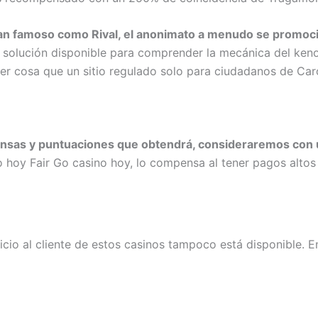
an famoso como Rival, el anonimato a menudo se promoci
a solución disponible para comprender la mecánica del keno
r cosa que un sitio regulado solo para ciudadanos de Caro
nsas y puntuaciones que obtendrá, consideraremos con 
o hoy Fair Go casino hoy, lo compensa al tener pagos altos
icio al cliente de estos casinos tampoco está disponible. En