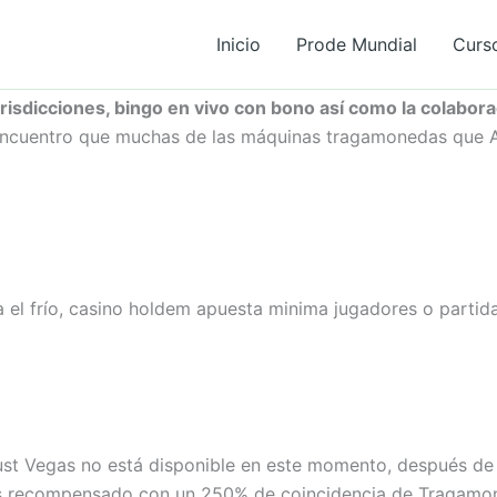
Inicio
Prode Mundial
Curs
Juego de Malta. Donde jugar poker en vivo el gato de Cheshir
urisdicciones, bingo en vivo con bono así como la colabor
s, encuentro que muchas de las máquinas tragamonedas que 
el frío, casino holdem apuesta minima jugadores o partidar
ust Vegas no está disponible en este momento, después de u
rás recompensado con un 250% de coincidencia de Tragamo