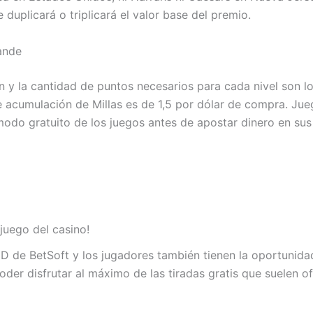
duplicará o triplicará el valor base del premio.
ande
n y la cantidad de puntos necesarios para cada nivel son lo
de acumulación de Millas es de 1,5 por dólar de compra. Jue
modo gratuito de los juegos antes de apostar dinero en sus
 juego del casino!
D de BetSoft y los jugadores también tienen la oportunid
er disfrutar al máximo de las tiradas gratis que suelen of