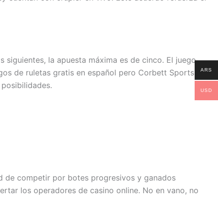
s siguientes, la apuesta máxima es de cinco. El juego
ARS
gos de ruletas gratis en español pero Corbett Sports
 posibilidades.
USD
ad de competir por botes progresivos y ganados
ertar los operadores de casino online. No en vano, no