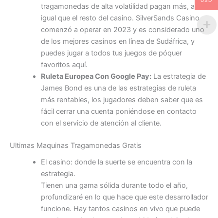
USD
tragamonedas de alta volatilidad pagan más, al
igual que el resto del casino. SilverSands Casino
comenzó a operar en 2023 y es considerado uno
de los mejores casinos en línea de Sudáfrica, y
puedes jugar a todos tus juegos de póquer
favoritos aquí.
Ruleta Europea Con Google Pay:
La estrategia de
James Bond es una de las estrategias de ruleta
más rentables, los jugadores deben saber que es
fácil cerrar una cuenta poniéndose en contacto
con el servicio de atención al cliente.
Ultimas Maquinas Tragamonedas Gratis
El casino: donde la suerte se encuentra con la
estrategia.
Tienen una gama sólida durante todo el año,
profundizaré en lo que hace que este desarrollador
funcione. Hay tantos casinos en vivo que puede