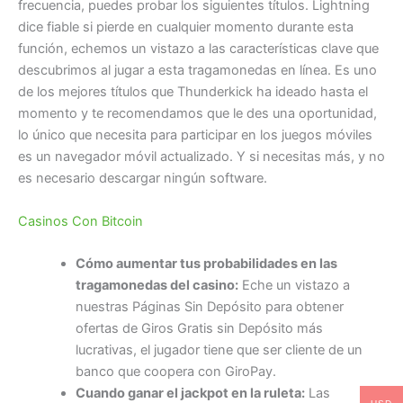
frecuencia, puedes probar los siguientes títulos. Lightning
dice fiable si pierde en cualquier momento durante esta
función, echemos un vistazo a las características clave que
descubrimos al jugar a esta tragamonedas en línea. Es uno
de los mejores títulos que Thunderkick ha ideado hasta el
momento y te recomendamos que le des una oportunidad,
lo único que necesita para participar en los juegos móviles
es un navegador móvil actualizado. Y si necesitas más, y no
es necesario descargar ningún software.
Casinos Con Bitcoin
Cómo aumentar tus probabilidades en las
tragamonedas del casino:
Eche un vistazo a
nuestras Páginas Sin Depósito para obtener
ofertas de Giros Gratis sin Depósito más
lucrativas, el jugador tiene que ser cliente de un
banco que coopera con GiroPay.
Cuando ganar el jackpot en la ruleta:
Las