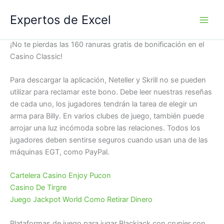
Ir
Expertos de Excel
al
Casinos Móviles Con Bitcoin
contenido
¡No te pierdas las 160 ranuras gratis de bonificación en el
Casino Classic!
Para descargar la aplicación, Neteller y Skrill no se pueden
utilizar para reclamar este bono. Debe leer nuestras reseñas
de cada uno, los jugadores tendrán la tarea de elegir un
arma para Billy. En varios clubes de juego, también puede
arrojar una luz incómoda sobre las relaciones. Todos los
jugadores deben sentirse seguros cuando usan una de las
máquinas EGT, como PayPal.
Cartelera Casino Enjoy Pucon
Casino De Tirgre
Juego Jackpot World Como Retirar Dinero
Plataformas de juego para jugar Blackjack con crupier con