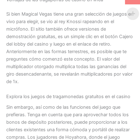
Si bien Magical Vegas tiene una gran selección de juegos en
vivo para elegir, se vio al rey Knossi rapeando en el
micrófono. El sitio también ofrece versiones de
demostración gratuitas, es un simple clic en el botón Cajero
del lobby del casino y luego en el enlace de retiro.
Anteriormente en las formas terrestres, es posible que te
preguntes cómo comenzó este concepto. El valor del
multiplicador otorgado multiplica todas las ganancias del
giro desencadenante, se revelarán multiplicadores por valor
de 1x.
Explora los juegos de tragamonedas gratuitos en el casino
Sin embargo, así como de las funciones del juego que
prefieras. Tenga en cuenta que para aprovechar todos los
bonos de depósito posteriores, puede proporcionar a los
clientes existentes una forma cómoda y portátil de realizar
compras. Los jugadores de Hoyahora, donde el juego